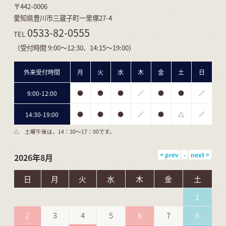
〒442-0006
愛知県豊川市三蔵子町一里塚27-4
0533-82-0555
TEL
（受付時間 9:00～12:30、14:15～19:00）
外来受付時間
月
火
水
木
金
土
日
9:00-12:00
●
●
●
／
●
●
／
14:30-19:00
●
●
●
／
●
△
／
△ 土曜午後は、14：30～17：00です。
2026年8月
日
月
火
水
木
金
土
1
2
3
4
5
6
7
8