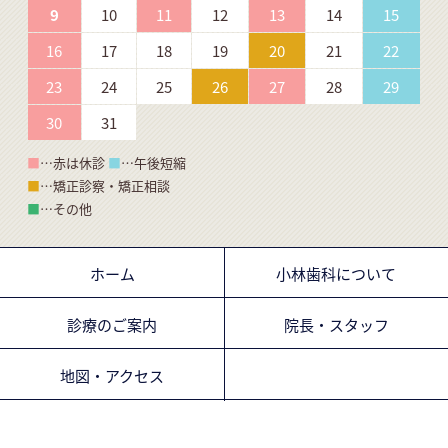
9
10
11
12
13
14
15
16
17
18
19
20
21
22
23
24
25
26
27
28
29
30
31
■
…赤は休診
■
…午後短縮
■
…矯正診察・矯正相談
■
…その他
ホーム
小林歯科について
診療のご案内
院長・スタッフ
地図・アクセス